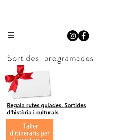
Explica'm Barcelona
Rutes d'història i culturals
Sortides programades
Regala rutes guiades. Sortides
d'història i culturals