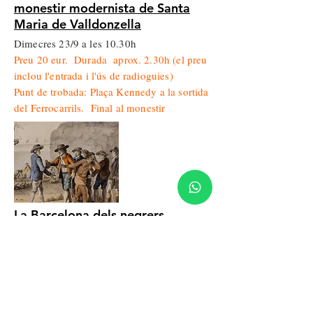
monestir modernista de Santa
Maria de Valldonzella
Dimecres 23/9 a les 10.30h
Preu 20 eur. Durada aprox. 2.30h (el preu
inclou l'entrada i l'ús de radioguies)
Punt de trobada: Plaça Kennedy a la sortida
del Ferrocarrils. Final al monestir
La Barcelona dels negrers
Diumenge 27/9 a les 11h
Preu 16 eur. Durada aprox 2h.
Punt de trobada: Plaça Sant Jaume
cantonada carrer Ciutat.
Itinerari adaptat a persones amb mobilitat
reduïda.