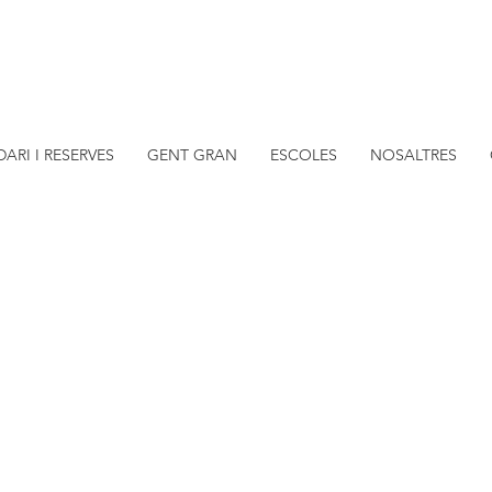
Explica'm Barcelona
Rutes d'història i culturals
ARI I RESERVES
GENT GRAN
ESCOLES
NOSALTRES